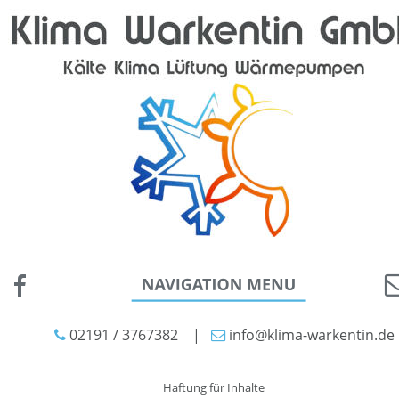
 02191 / 3767382    |   
 info@klima-warkentin.de


Haftung für Inhalte